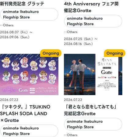
新刊発売記念 グラッテ
4th Anniversary フェア開
催記念Gratte
animate Ikebukuro
Flagship Store
animate Ikebukuro
Flagship Store
…Others
…Others
2026.08.07（Fri.）〜
2026.09.06（Sun.）
2026.07.25（Sat.）〜
2026.08.16（Sun.）
2026.07.22
2026.07.22
『ツキウタ。』TSUKINO
「君となら恋をしてみても」
SPLASH SODA LAND
完結記念Gratte
×Gratte
animate Ikebukuro
Flagship Store
animate Ikebukuro
Flagship Store
…Others