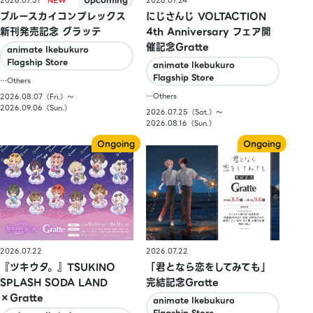
2026.07.31
2026.07.24
ブルースカイコンプレックス
にじさんじ VOLTACTION
新刊発売記念 グラッテ
4th Anniversary フェア開
催記念Gratte
animate Ikebukuro
Flagship Store
animate Ikebukuro
Flagship Store
…Others
…Others
2026.08.07（Fri.）〜
2026.09.06（Sun.）
2026.07.25（Sat.）〜
2026.08.16（Sun.）
2026.07.22
2026.07.22
『ツキウタ。』TSUKINO
「君となら恋をしてみても」
SPLASH SODA LAND
完結記念Gratte
×Gratte
animate Ikebukuro
Flagship Store