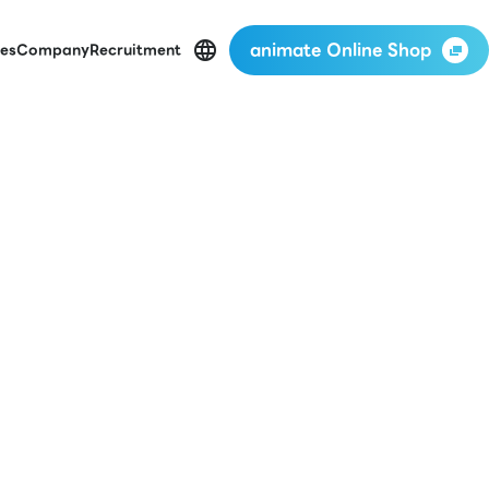
animate Online Shop
es
Company
Recruitment