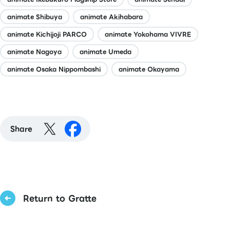
animate Shibuya
animate Akihabara
animate Kichijoji PARCO
animate Yokohama VIVRE
animate Nagoya
animate Umeda
animate Osaka Nippombashi
animate Okayama
Share
Return to Gratte