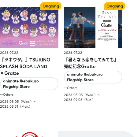
2026.07.22
2026.07.22
『ツキウタ。』TSUKINO
「君となら恋をしてみても」
SPLASH SODA LAND
完結記念Gratte
×Gratte
animate Ikebukuro
Flagship Store
animate Ikebukuro
Flagship Store
…Others
…Others
2026.08.05（Wed.）〜
2026.09.06（Sun.）
2026.08.05（Wed.）〜
2026.08.31（Mon.）