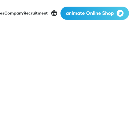
animate Online Shop
es
Company
Recruitment