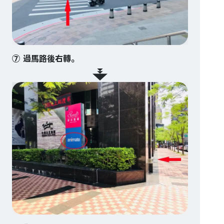
⑦ 過馬路後右轉。