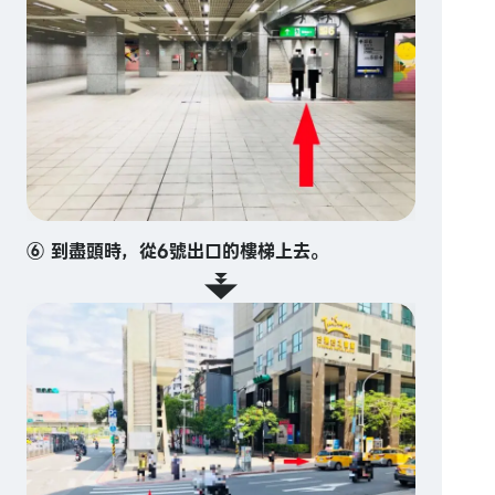
⑥ 到盡頭時，從6號出口的樓梯上去。