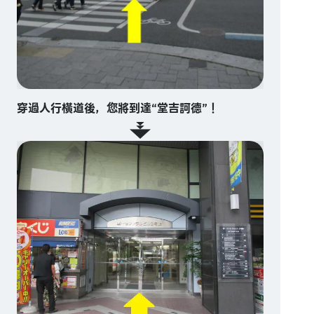
穿過人行橫道後，您將到達“堂吉訶德”！