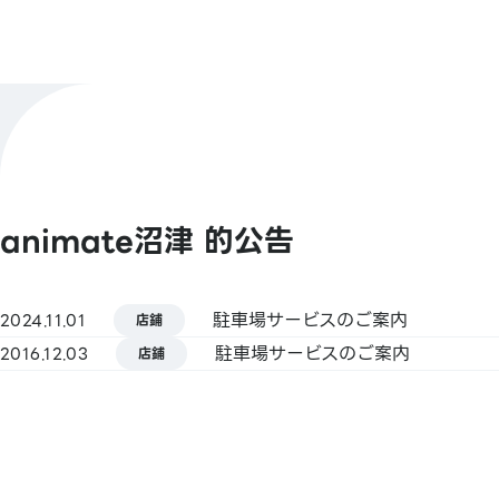
店鋪官方X
@animatenumazu
【條碼支付】
支付方式
animate Pay / Alipay / PayPay / 微信支
Jcoin Pay / d支付 / 樂天支付
查看更多
animate沼津 的公告
【Smart Code】
atone / ANA Pay / JALPay / au PAY / K
PLUS（開泰銀行）/ BNPJ Pay
駐車場サービスのご案内
2024.11.01
pring / Merpay / LINE Pay / 銀行支付 
店鋪
銀行支付 / FamiPay / GLN Pay 等
駐車場サービスのご案内
2016.12.03
店鋪
【信用卡】
Master / VISA / JCB / AMERICAN EXPRE
Diners / 銀聯 / Discover / TS CUBIC / 樂
au PAY 預付卡 / LINE Pay卡