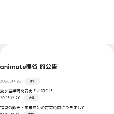
查看更多
【Smart Code】
atone / ANA Pay / JAL Pay / au PAY / BNPJ
Pay
pring / Merpay / 銀行Pay / 日本郵政銀行Pay /
FamiPay / GLN Pay 等
【信用卡】
Master / VISA / JCB / 美國運通 / 大來卡 / 銀聯 /
Discover / TS CUBIC / 樂天卡 / au PAY 預付卡 /
animate熊谷 的公告
LINE Pay卡
【電子貨幣】
2026.07.22
通知
QUICPay / 樂天Edy
夏季営業時間変更のお知らせ
2025.12.20
【交通系電子貨幣】
店鋪
Kitaca / Suica / PASMO / TOICA / manaca /
福袋の販売・年末年始の営業時間につきまして
ICOCA / SUGOCA / nimoca / Hayakaken