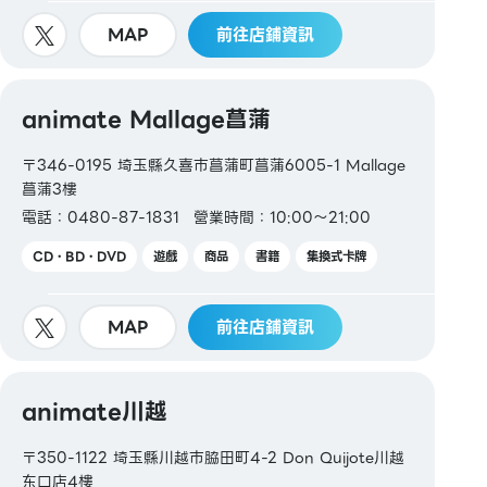
MAP
前往店鋪資訊
animate Mallage菖蒲
〒346-0195 埼玉縣久喜市菖蒲町菖蒲6005-1 Mallage
菖蒲3樓
電話：0480-87-1831
營業時間：10:00～21:00
CD・BD・DVD
遊戲
商品
書籍
集換式卡牌
MAP
前往店鋪資訊
animate川越
〒350-1122 埼玉縣川越市脇田町4-2 Don Quijote川越
东口店4樓