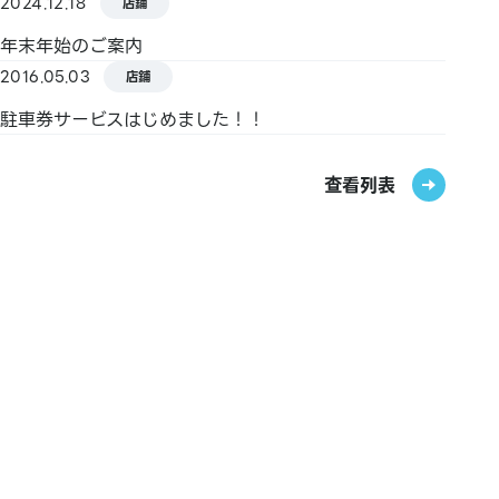
2024.12.18
店鋪
【禮品卡・商品券】
年末年始のご案内
JCB禮品卡
2016.05.03
店鋪
駐車券サービスはじめました！！
【其他】
圖書券・圖書卡・圖書卡NEXT
查看列表