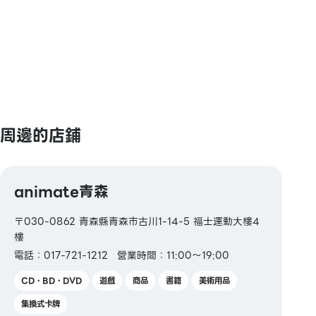
QUICPay / 樂天Edy / WAON / nanaco / iD
【圖書券・圖書卡NEXT】
周邊的店鋪
animate青森
〒030-0862 青森縣青森市古川1-14-5 福士運動大樓4
樓
電話：017-721-1212
營業時間：11:00～19:00
CD・BD・DVD
遊戲
商品
書籍
美術用品
集換式卡牌