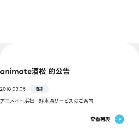
LINE Pay / 銀行支付 / 日本郵政銀行支付 / FamiPay
/ GLN Pay 【信用卡】 Master / VISA / JCB /
AMERICAN EXPRESS / Diners / 銀聯 / Discover /
TS CUBIC / 樂天卡 / au PAY 預付卡 / LINE Pay卡
【電子貨幣】 QUICPay / 樂天Edy / WAON /
nanaco / iD 【交通系電子貨幣】 Kitaca / Suica /
PASMO / TOICA / manaca / ICOCA / SUGOCA /
nimoca / Hayakaken 【禮品卡・商品券】 JCB禮品
卡 【圖書券・圖書卡NEXT】
animate濱松 的公告
2018.03.05
店鋪
アニメイト浜松 駐車場サービスのご案内
查看列表