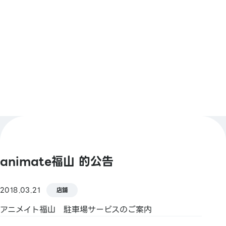
【條碼支付】
animate Pay / 支付寶 / PayPay / 微信支付 / Jcoin
Pay / d支付 / 樂天Pay
查看更多
【Smart Code】
atone / ANA Pay / JAL Pay / au PAY / K
PLUS（開泰銀行） / BNPJ Pay
pring / Merpay / LINE Pay / 銀行Pay / 日本郵政銀
行Pay / FamiPay / GLN Pay 等
【信用卡】
Master / VISA / JCB / 美國運通 / 大來卡 / 銀聯 /
Discover / TS CUBIC / 樂天卡 / au PAY 預付卡 /
animate福山 的公告
LINE Pay卡
【電子貨幣】
2018.03.21
店鋪
QUICPay / 樂天Edy
アニメイト福山 駐車場サービスのご案内
【交通系電子貨幣】