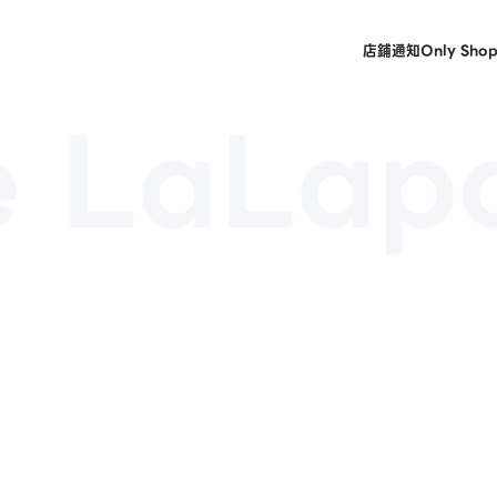
店鋪
通知
Only Sho
 LaLapo