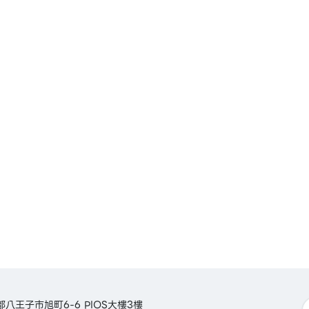
aca /
n
三井住友
ICOS
京都八王子市旭町6-6 PIOS大樓3樓