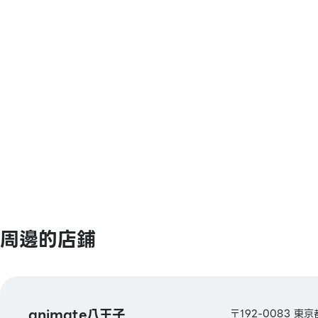
【電子貨幣】
QUICPay / 樂天Edy / iD
【交通系電子貨幣】
Kitaca / Suica / PASMO / TOICA / man
ICOCA / SUGOCA / nimoca / Hayakake
【禮品卡・商品券】
三井購物公園卡《Saison》購物券 / UC / 
VISA / JCB / AMEX / 大來卡 / 三菱UFJ N
等
【圖書券・圖書卡NEXT】
周邊的店鋪
animate八王子
〒192-0083 東