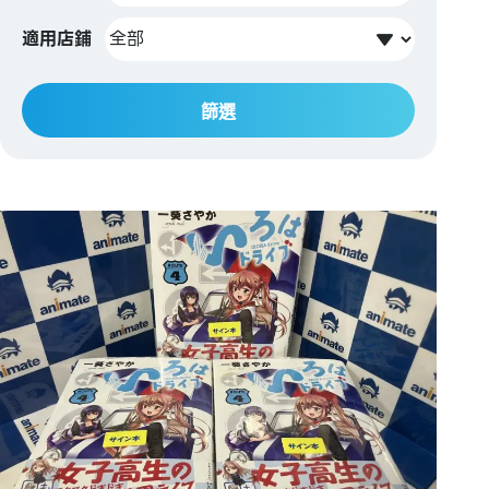
適用店鋪
篩選