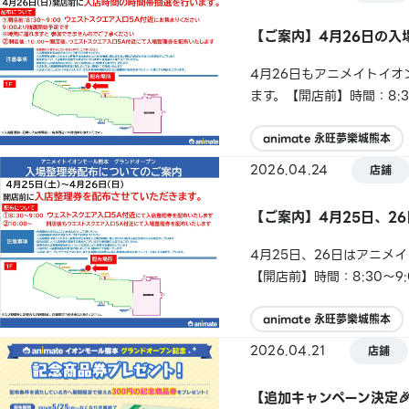
【ご案内】4月26日の入
4月26日もアニメイトイ
ます。【開店前】時間：8:
～配布場所：イオンモール
変更後はイオンモール熊本店X(旧
animate 永旺夢樂城熊本
2026.04.24
店鋪
【ご案内】4月25日、2
4月25日、26日はアニ
【開店前】時間：8:30～
場所：イオンモール熊本 
ます。
animate 永旺夢樂城熊本
2026.04.21
店鋪
【追加キャンペーン決定