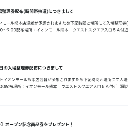
場整理券配布(時間帯抽選)につきまして
オンモール熊本店混雑が予想されますため下記時間と場所にて入場整理券(
30～9:00配布場所：イオンモール熊本 ウエストスクエア入口５Ａ付近
熊本 ウエストスクエア入口５Ａ付近※開店後整理券配布場所の変更を
Twitter)に...
6日の入場整理券配布につきまして
メイトイオンモール熊本店混雑が予想されますため下記時間と場所にて入
9:00配布場所：イオンモール熊本 ウエストスクエア入口５Ａ付近【開店
ウエストスクエア入口５Ａ付近 詳細は画像にてご確認ください。皆様
】オープン記念商品券をプレゼント！