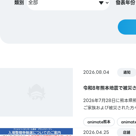
類別
發表年份
2026.08.04
通知
令和8年熊本地震で被災
2026年7月28日に熊
ご家族および被災された方
お祈り申し上げます。現在
商品の入荷状況にも変更が生
animate熊本
anima
2026.04.25
店鋪