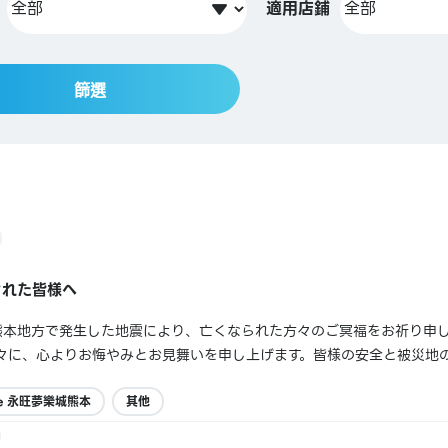
適用店鋪
篩選
された皆様へ
本県熊本地方で発生した地震により、亡くなられた方々のご冥福をお祈り申
々に、心よりお悔やみとお見舞いを申し上げます。皆様の安全と被災地
、各店舗の営業時間につきましては、予告なく休業および変更となる可
じる可能性がございます。お客様には...
te 永旺夢樂城熊本
其他