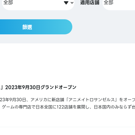
適用店鋪
篩選
」2023年9月30日グランドオープン
023年9月30日、アメリカに新店舗「アニメイトロサンゼルス」をオー
・ゲームの専門店で日本全国に122店舗を展開し、日本国内のみならず
プサン、上海、北京、広州でも店舗の運営を行っています。「アニメイ
駐車場12,000台を持つ巨大...