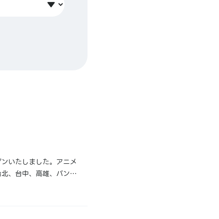
プンいたしました。アニメ
台北、台中、高雄、バンコ
トロサンゼルス」は、ロサ