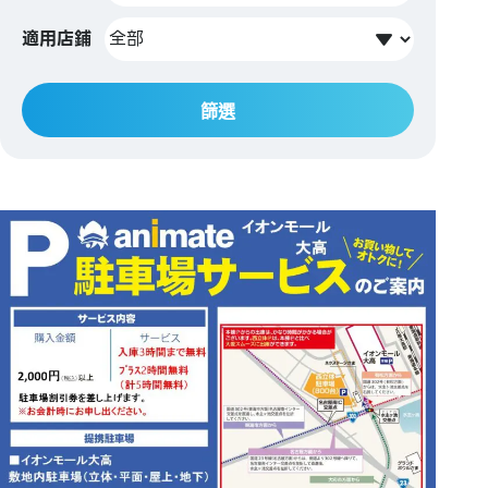
適用店鋪
篩選