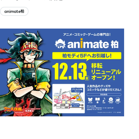
animate柏