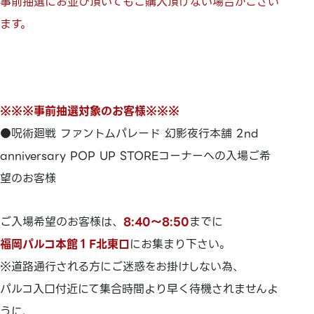
事前抽選にお並び頂いてもご購入頂けない場合がござい
ます。
※※※事前抽選対象のお客様※※※
●呪術廻戦 ファントムパレード 幻影夜行本舗 2nd
anniversary POP UP STOREコーナーへの入場ご希
望のお客様
ご入場希望のお客様は、
8:40～8:50
までに
福岡パルコ本館１F北東口
にお集まり下さい。
※道路通行される方にご迷惑をお掛けしない為、
パルコ入口付近にて集合時間より早く待機されませんよ
うに、