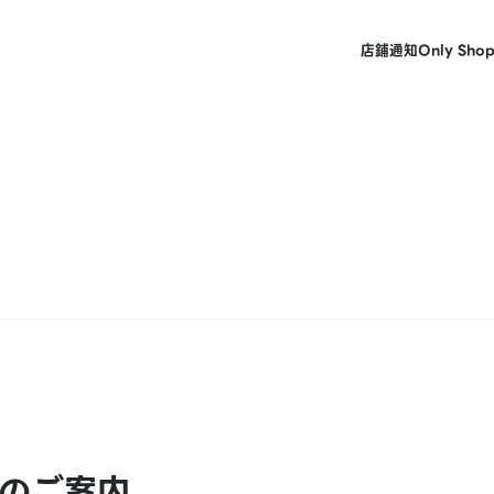
店鋪
通知
Only Sho
のご案内