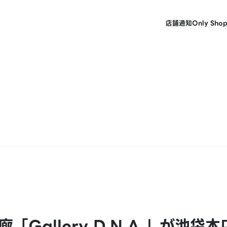
店鋪
通知
Only Sho
allery D.N.A.」が池袋本