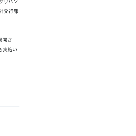
サリバン
計発行部
が展開さ
も実施い