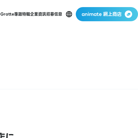
animate 網上商店
p
Gratte
專題特輯
企業資訊
招募信息
店に