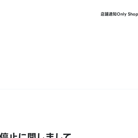
店鋪
通知
Only Sho
停止に関しまして