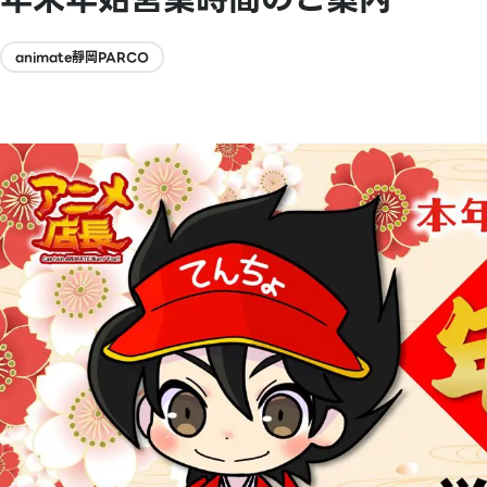
animate靜岡PARCO