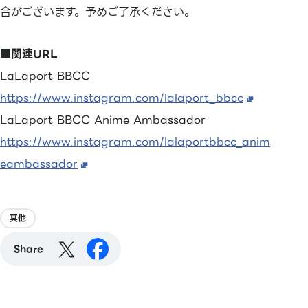
合がございます。予めご了承ください。
■関連URL
LaLaport BBCC
https://www.instagram.com/lalaport_bbcc
LaLaport BBCC Anime Ambassador
https://www.instagram.com/lalaportbbcc_anim
eambassador
其他
Share