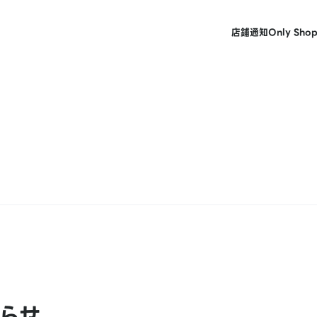
店鋪
通知
Only Sho
らせ