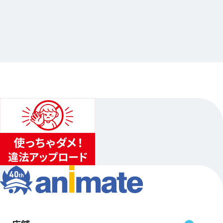
「俺はヒロインになれません。破！」発売記念
Gratte
…其他
animate池袋總店
2026.07.01（三）〜2026.07.26（日）
...
3
...
2
4