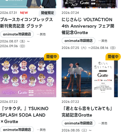
2026.07.31
2026.07.24
ブルースカイコンプレックス
にじさんじ VOLTACTION
新刊発売記念 グラッテ
4th Anniversary フェア開
催記念Gratte
animate池袋總店
…其他
animate池袋總店
…其他
2026.08.07（五）〜
2026.09.06（日）
2026.07.25（六）〜2026.08.16（日）
2026.07.22
2026.07.22
『ツキウタ。』TSUKINO
「君となら恋をしてみても」
SPLASH SODA LAND
完結記念Gratte
×Gratte
animate池袋總店
…其他
animate池袋總店
…其他
2026.08.05（三）〜