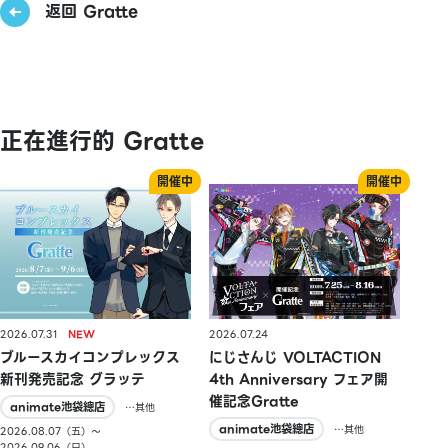
返回 Gratte
正在進行的 Gratte
2026.07.31
2026.07.24
ブルースカイコンプレックス
にじさんじ VOLTACTION
新刊発売記念 グラッテ
4th Anniversary フェア開
催記念Gratte
animate池袋總店
…其他
animate池袋總店
…其他
2026.08.07（五）〜
2026.09.06（日）