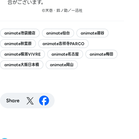
合がございます。
©天壱・鈴ノ助／一迅社
animate池袋總店
animate仙台
animate澀谷
animate秋葉原
animate吉祥寺PARCO
animate橫濱VIVRE
animate名古屋
animate梅田
animate大阪日本橋
animate岡山
Share