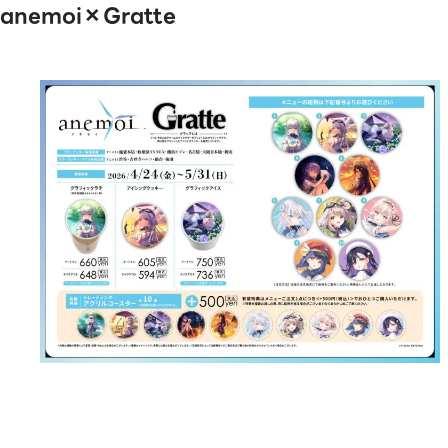
anemoi×Gratte