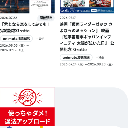
2026.07.22
2026.07.17
「君となら恋をしてみても」
映画『仮面ライダーゼッツ さ
完結記念Gratte
よならのミッション』 映画
『超宇宙刑事ギャバンインフ
animate池袋總店
…其他
ィニティ 太陽が泣いた日』 公
2026.08.05（三）〜
開記念 Gratte
2026.09.06（日）
animate池袋總店
…其他
2026.07.24（五）〜2026.08.23（日）