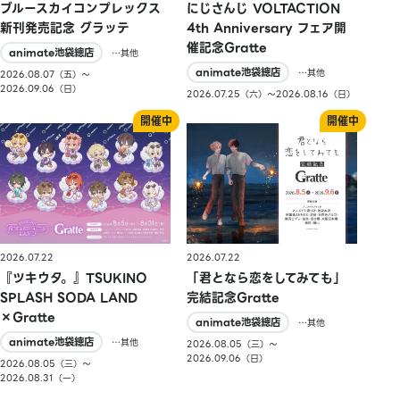
ブルースカイコンプレックス
にじさんじ VOLTACTION
新刊発売記念 グラッテ
4th Anniversary フェア開
催記念Gratte
animate池袋總店
…其他
animate池袋總店
…其他
2026.08.07（五）〜
2026.09.06（日）
2026.07.25（六）〜2026.08.16（日）
2026.07.22
2026.07.22
『ツキウタ。』TSUKINO
「君となら恋をしてみても」
SPLASH SODA LAND
完結記念Gratte
×Gratte
animate池袋總店
…其他
animate池袋總店
…其他
2026.08.05（三）〜
2026.09.06（日）
2026.08.05（三）〜
2026.08.31（一）