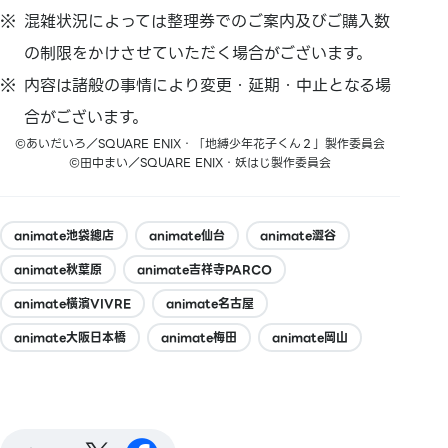
混雑状況によっては整理券でのご案内及びご購入数
の制限をかけさせていただく場合がございます。
内容は諸般の事情により変更・延期・中止となる場
合がございます。
©あいだいろ／SQUARE ENIX・「地縛少年花子くん２」製作委員会
©田中まい／SQUARE ENIX・妖はじ製作委員会
animate池袋總店
animate仙台
animate澀谷
animate秋葉原
animate吉祥寺PARCO
animate橫濱VIVRE
animate名古屋
animate大阪日本橋
animate梅田
animate岡山