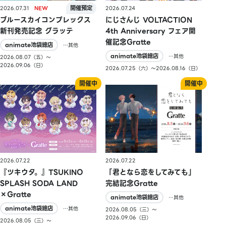
2026.07.31
2026.07.24
ブルースカイコンプレックス
にじさんじ VOLTACTION
新刊発売記念 グラッテ
4th Anniversary フェア開
催記念Gratte
animate池袋總店
…其他
animate池袋總店
…其他
2026.08.07（五）〜
2026.09.06（日）
2026.07.25（六）〜2026.08.16（日）
2026.07.22
2026.07.22
『ツキウタ。』TSUKINO
「君となら恋をしてみても」
SPLASH SODA LAND
完結記念Gratte
×Gratte
animate池袋總店
…其他
animate池袋總店
…其他
2026.08.05（三）〜
2026.09.06（日）
2026.08.05（三）〜