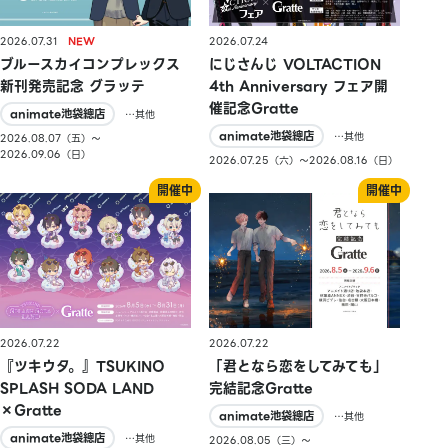
2026.07.31
2026.07.24
ブルースカイコンプレックス
にじさんじ VOLTACTION
新刊発売記念 グラッテ
4th Anniversary フェア開
催記念Gratte
animate池袋總店
…其他
animate池袋總店
…其他
2026.08.07（五）〜
2026.09.06（日）
2026.07.25（六）〜2026.08.16（日）
2026.07.22
2026.07.22
『ツキウタ。』TSUKINO
「君となら恋をしてみても」
SPLASH SODA LAND
完結記念Gratte
×Gratte
animate池袋總店
…其他
animate池袋總店
…其他
2026.08.05（三）〜