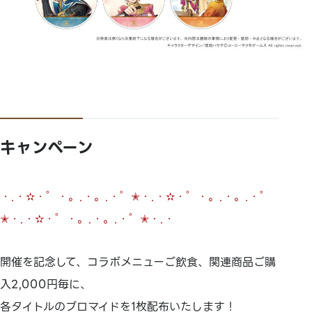
キャンペーン
・.・✫・゜・。.・。.・゜✭・.・✫・゜・。.・。.・゜
✭・.・✫・゜・。.・。.・゜✭・.・
開催を記念して、コラボメニューご飲食、関連商品ご購
入2,000円毎に、
各タイトルのブロマイドを1枚配布いたします！