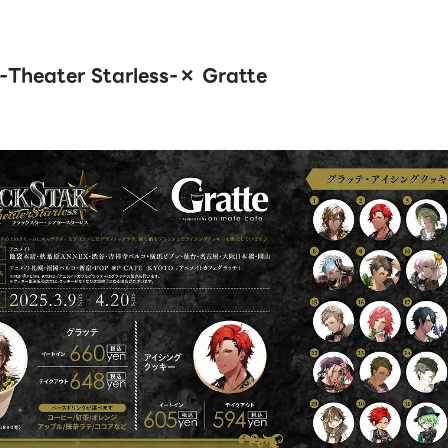
eater Starless-× Gratte