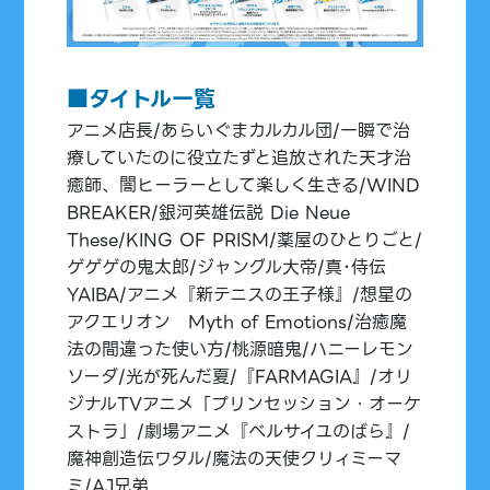
■タイトル一覧
アニメ店長/あらいぐまカルカル団/一瞬で治
療していたのに役立たずと追放された天才治
癒師、闇ヒーラーとして楽しく生きる/WIND
BREAKER/銀河英雄伝説 Die Neue
These/KING OF PRISM/薬屋のひとりごと/
ゲゲゲの鬼太郎/ジャングル大帝/真･侍伝
YAIBA/アニメ『新テニスの王子様』/想星の
アクエリオン Myth of Emotions/治癒魔
法の間違った使い方/桃源暗鬼/ハニーレモン
ソーダ/光が死んだ夏/『FARMAGIA』/オリ
ジナルTVアニメ「プリンセッション・オーケ
ストラ」/劇場アニメ『ベルサイユのばら』/
魔神創造伝ワタル/魔法の天使クリィミーマ
ミ/AJ兄弟