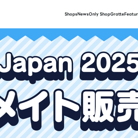
Shops
News
Only Shop
Gratte
Featur