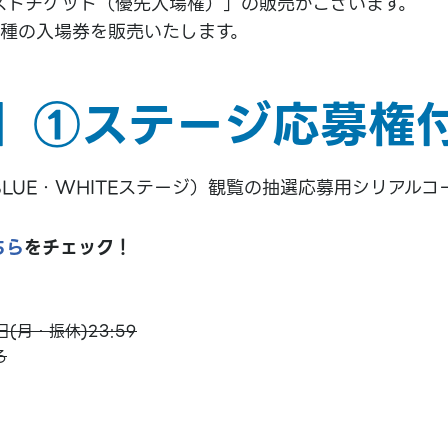
ストチケット（優先入場権）」の販売がございます。
3種の入場券を販売いたします。
】①ステージ応募権
・BLUE・WHITEステージ）観覧の抽選応募用シリアル
ちら
をチェック！
日(月・振休)23:59
る