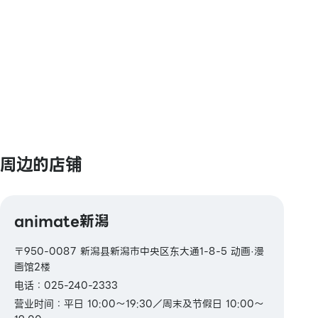
【礼品卡・商品券】
JCB礼品卡
【其他】
图书券・图书卡・图书卡NEXT
周边的店铺
animate新潟
〒950-0087 新潟县新潟市中央区东大通1-8-5 动画·漫
画馆2楼
电话：025-240-2333
营业时间：平日 10:00～19:30／周末及节假日 10:00～