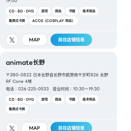
19:00
CD・BD・DVD
游戏
商品
书籍
美术用品
集换式卡牌
ACOS（COSPLAY 用品）
MAP
前往店铺信息
animate长野
〒380-0822 日本长野县长野市鹤贺南千岁町826 长野
RF Cone 4楼
电话：026-225-0533
营业时间：10:30～19:30
CD・BD・DVD
游戏
商品
书籍
美术用品
集换式卡牌
MAP
前往店铺信息