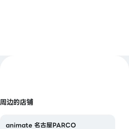
Pay / d支付 / 乐天Pay
查看更多
【Smart Code】
atone / ANA Pay / JAL Pay / au PAY / K
PLUS（开泰银行） / BNPJ Pay
pring / Merpay / LINE Pay / 银行Pay / 日本邮政银
行Pay / FamiPay / GLN Pay 等
【信用卡】
Master / VISA / JCB / 美国运通 / 大来卡 / 银联 /
Discover / TS CUBIC / 乐天卡 / au PAY 预付卡 /
LINE Pay卡
【电子货币】
周边的店铺
QUICPay / 乐天Edy
【交通系电子货币】
animate 名古屋PARCO
Kitaca / Suica / PASMO / TOICA / manaca /