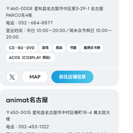
ICOCA / SUGOCA / nimoca / Hayakaken
〒460-0008 爱知县名古屋市中区荣3-29-1 名古屋
PARCO东4栋
【礼品卡・商品券】
电话：052‐684-8877
JCB礼品卡
营业时间：平日 10:00～20:00／周末及节假日 10:00～
20:00
【其他】
图书券・图书卡・图书卡NEXT
CD・BD・DVD
游戏
商品
书籍
集换式卡牌
ACOS（COSPLAY 用品）
MAP
前往店铺信息
animat名古屋
〒453-0015 爱知县名古屋市中村区椿町18-4 椿太鼓大
楼
电话：052-453-1322