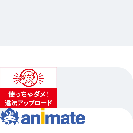
2026.05.29
カドカワ BL オンリーショップ in アニメイト-
KADOKAWA BL ONLY SHOP in animate-
…其他
animate池袋总店
2026.06.20（六）〜2026.06.28（日）
...
3
...
2
4