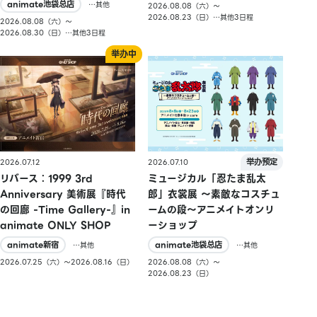
animate池袋总店
…其他
2026.08.08（六）〜
2026.08.23（日）…其他3日程
2026.08.08（六）〜
2026.08.30（日）…其他3日程
2026.07.10
2026.07.12
ミュージカル「忍たま乱太
リバース：1999 3rd
郎」衣裳展 ～素敵なコスチュ
Anniversary 美術展『時代
ームの段～アニメイトオンリ
の回廊 -Time Gallery-』in
ーショップ
animate ONLY SHOP
animate池袋总店
animate新宿
…其他
…其他
2026.08.08（六）〜
2026.07.25（六）〜2026.08.16（日）
2026.08.23（日）