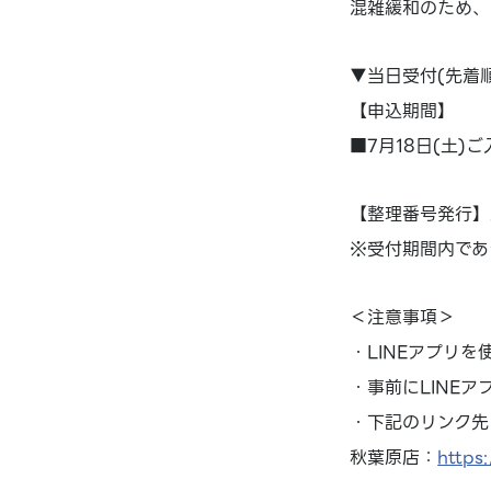
混雑緩和のため、
▼当日受付(先着順
【申込期間】
■7月18日(土)ご
【整理番号発行】
※受付期間内であ
＜注意事項＞
・LINEアプリ
・事前にLINE
・下記のリンク先
秋葉原店：
https