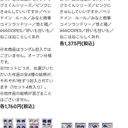
クミくんシリーズ／ピンクに
クミくんシリーズ／ピンクに
きゅんしていいですか／ベッ
きゅんしていいですか／ベッ
ドイン・ルール／みなと商事
ドイン・ルール／みなと商事
コインランドリー／悠と晴／
コインランドリー／悠と晴／
666DOPES／好いも甘いも／
666DOPES／好いも甘いも／
ねこはねこらしくあれ
ねこはねこらしくあれ
各1,375円(税込)
※本商品はランダム封入では
ございません。オープン仕様
です。
※1セットにつき、お選びいた
だいた作品の全4種の絵柄が、
それぞれ1枚ずつ封入されてい
ます（1セット4枚入り）。
※他作品の絵柄が混ざること
はございません。
各1,760円(税込)