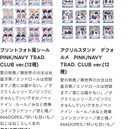
プリントフォト風シール
アクリルスタンド デフォ
PINK/NAVY TRAD.
ルメ PINK/NAVY
CLUB ver.(12種)
TRAD. CLUB ver.(12
種)
愛の刺青／異世界の沙汰は社
畜次第／エンドロールは地獄
愛の刺青／異世界の沙汰は社
まで／君には届かない。／タ
畜次第／エンドロールは地獄
クミくんシリーズ／ピンクに
まで／君には届かない。／タ
きゅんしていいですか／ベッ
クミくんシリーズ／ピンクに
ドイン・ルール／みなと商事
きゅんしていいですか／ベッ
コインランドリー／悠と晴／
ドイン・ルール／みなと商事
666DOPES／好いも甘いも／
コインランドリー／悠と晴／
ねこはねこらしくあれ
666DOPES／好いも甘いも／