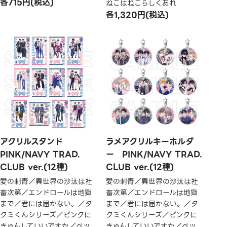
各715円(税込)
ねこはねこらしくあれ
各1,320円(税込)
アクリルスタンド
ラメアクリルキーホルダ
PINK/NAVY TRAD.
ー PINK/NAVY TRAD.
CLUB ver.(12種)
CLUB ver.(12種)
愛の刺青／異世界の沙汰は社
愛の刺青／異世界の沙汰は社
畜次第／エンドロールは地獄
畜次第／エンドロールは地獄
まで／君には届かない。／タ
まで／君には届かない。／タ
クミくんシリーズ／ピンクに
クミくんシリーズ／ピンクに
きゅんしていいですか／ベッ
きゅんしていいですか／ベッ