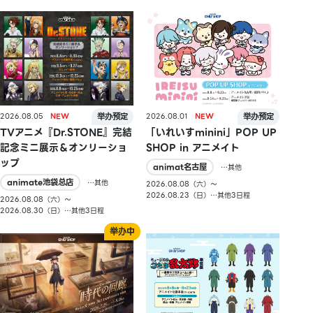
2026.08.05
2026.08.01
TVアニメ『Dr.STONE』完結
「いれいすminini」POP UP
記念ミニ展示＆オンリーショ
SHOP in アニメイト
ップ
animat名古屋
…其他
animate池袋总店
…其他
2026.08.08（六）〜
2026.08.23（日）…其他3日程
2026.08.08（六）〜
2026.08.30（日）…其他3日程