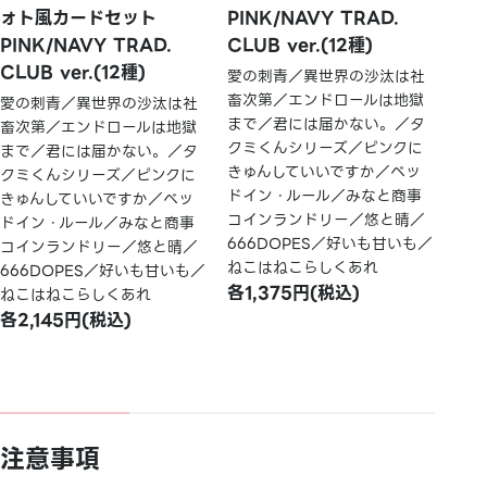
ォト風カードセット
PINK/NAVY TRAD.
PINK/NAVY TRAD.
CLUB ver.(12種)
CLUB ver.(12種)
愛の刺青／異世界の沙汰は社
畜次第／エンドロールは地獄
愛の刺青／異世界の沙汰は社
まで／君には届かない。／タ
畜次第／エンドロールは地獄
クミくんシリーズ／ピンクに
まで／君には届かない。／タ
きゅんしていいですか／ベッ
クミくんシリーズ／ピンクに
ドイン・ルール／みなと商事
きゅんしていいですか／ベッ
コインランドリー／悠と晴／
ドイン・ルール／みなと商事
666DOPES／好いも甘いも／
コインランドリー／悠と晴／
ねこはねこらしくあれ
666DOPES／好いも甘いも／
各1,375円(税込)
ねこはねこらしくあれ
各2,145円(税込)
注意事項