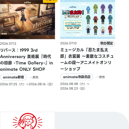
2026.07.10
2026.07.12
ミュージカル「忍たま乱太
リバース：1999 3rd
郎」衣裳展 ～素敵なコスチュ
Anniversary 美術展『時代
ームの段～アニメイトオンリ
の回廊 -Time Gallery-』in
ーショップ
animate ONLY SHOP
animate池袋总店
animate新宿
…其他
…其他
2026.08.08（六）〜
2026.07.25（六）〜2026.08.16（日）
2026.08.23（日）