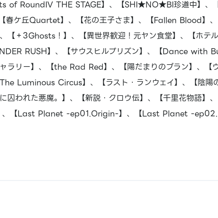
ts of RoundIV THE STAGE】、【SHI★NO★BI珍道
ケ丘Quartet】、【花の王子さま】、【Fallen Blood】、【
、【＋3Ghosts！】、【異世界歓迎！元ヤン食堂】、【ホテル
ER RUSH】、【サウスヒルプリズン】、【Dance with But
ラリー】、【the Rad Red】、【陽だまりのブラン】、【ウ
e Luminous Circus】、【ラスト・ランウェイ】、【陰陽の
永久に囚われた悪魔。】、【新説・クロウ伝】、【千里花物語】、【T
】、【Last Planet -ep01.Origin-】、【Last Planet -ep0