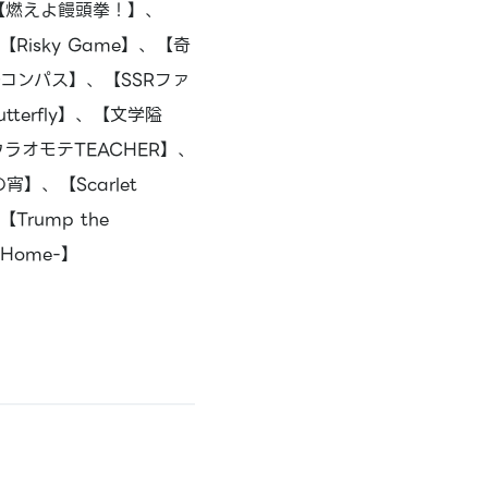
中】、【燃えよ饅頭拳！】、
Risky Game】、【奇
コンパス】、【SSRファ
terfly】、【文学隘
ラオモテTEACHER】、
宵】、【Scarlet
rump the
2.Home-】