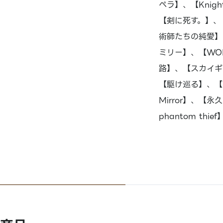
ペラ】、【Knigh
【剣に死す。】、【春
術師たちの純愛】
ミリー】、【WOND
路】、【スカイギャ
【駆け巡る】、【Th
Mirror】、【
phantom thief