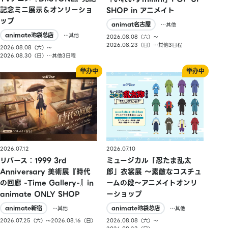
記念ミニ展示＆オンリーショ
SHOP in アニメイト
ップ
animat名古屋
…其他
animate池袋总店
…其他
2026.08.08（六）〜
2026.08.23（日）…其他3日程
2026.08.08（六）〜
2026.08.30（日）…其他3日程
2026.07.10
2026.07.12
ミュージカル「忍たま乱太
リバース：1999 3rd
郎」衣裳展 ～素敵なコスチュ
Anniversary 美術展『時代
ームの段～アニメイトオンリ
の回廊 -Time Gallery-』in
ーショップ
animate ONLY SHOP
animate池袋总店
animate新宿
…其他
…其他
2026.08.08（六）〜
2026.07.25（六）〜2026.08.16（日）