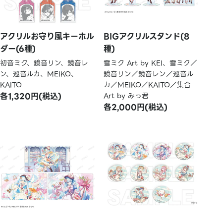
アクリルお守り風キーホル
BIGアクリルスタンド(8
ダー(6種)
種)
初音ミク、鏡音リン、鏡音レ
雪ミク Art by KEI、雪ミク／
ン、巡音ルカ、MEIKO、
鏡音リン／鏡音レン／巡音ル
KAITO
カ／MEIKO／KAITO／集合
各1,320円(税込)
Art by みっ君
各2,000円(税込)