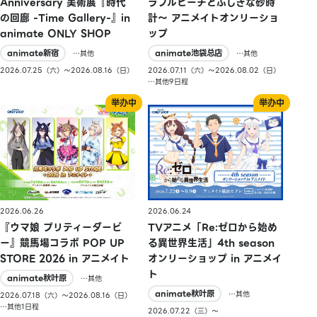
Anniversary 美術展『時代
ラフルピーチとふしぎな砂時
の回廊 -Time Gallery-』in
計〜 アニメイトオンリーショ
animate ONLY SHOP
ップ
animate新宿
animate池袋总店
…其他
…其他
2026.07.25（六）〜2026.08.16（日）
2026.07.11（六）〜2026.08.02（日）
…其他9日程
2026.06.26
2026.06.24
『ウマ娘 プリティーダービ
TVアニメ「Re:ゼロから始め
ー』競馬場コラボ POP UP
る異世界生活」4th season
STORE 2026 in アニメイト
オンリーショップ in アニメイ
ト
animate秋叶原
…其他
animate秋叶原
…其他
2026.07.18（六）〜2026.08.16（日）
…其他1日程
2026.07.22（三）〜