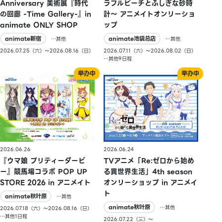
Anniversary 美術展『時代
ラフルピーチとふしぎな砂時
の回廊 -Time Gallery-』in
計〜 アニメイトオンリーショ
animate ONLY SHOP
ップ
animate新宿
animate池袋总店
…其他
…其他
2026.07.25（六）〜2026.08.16（日）
2026.07.11（六）〜2026.08.02（日）
…其他9日程
2026.06.26
2026.06.24
『ウマ娘 プリティーダービ
TVアニメ「Re:ゼロから始め
ー』競馬場コラボ POP UP
る異世界生活」4th season
STORE 2026 in アニメイト
オンリーショップ in アニメイ
ト
animate秋叶原
…其他
animate秋叶原
…其他
2026.07.18（六）〜2026.08.16（日）
…其他1日程
2026.07.22（三）〜