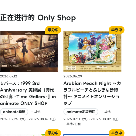
正在进行的 Only Shop
2026.07.12
2026.06.29
リバース：1999 3rd
Arabian Peach Night 〜カ
Anniversary 美術展『時代
ラフルピーチとふしぎな砂時
の回廊 -Time Gallery-』in
計〜 アニメイトオンリーショ
animate ONLY SHOP
ップ
animate新宿
animate池袋总店
…其他
…其他
2026.07.25（六）〜2026.08.16（日）
2026.07.11（六）〜2026.08.02（日）
…其他9日程