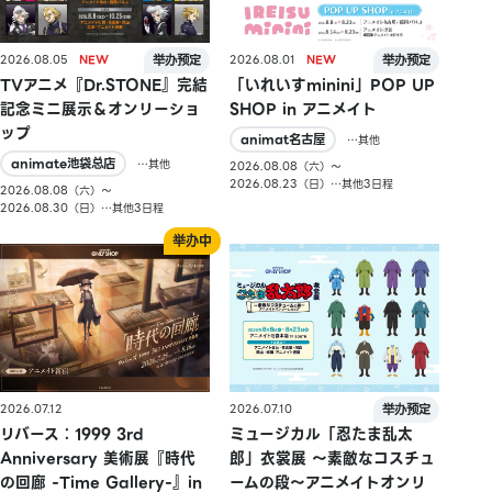
2026.08.05
2026.08.01
TVアニメ『Dr.STONE』完結
「いれいすminini」POP UP
記念ミニ展示＆オンリーショ
SHOP in アニメイト
ップ
animat名古屋
…其他
animate池袋总店
…其他
2026.08.08（六）〜
2026.08.23（日）…其他3日程
2026.08.08（六）〜
2026.08.30（日）…其他3日程
2026.07.10
2026.07.12
ミュージカル「忍たま乱太
リバース：1999 3rd
郎」衣裳展 ～素敵なコスチュ
Anniversary 美術展『時代
ームの段～アニメイトオンリ
の回廊 -Time Gallery-』in