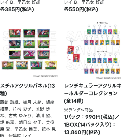
レイ B、早乙女 好雄
レイ B、早乙女 好雄
各385円(税込)
各550円(税込)
スチルアクリルパネル(13
レンチキュラーアクリルキ
種)
ーホルダーコレクション
(全14種)
藤崎 詩織、如月 未緒、紐緒
結奈、片桐 彩子、虹野 沙
※ランダム商品
希、古式 ゆかり、清川 望、
1パック：990円(税込)／
鏡 魅羅、朝日奈 夕子、美樹
1BOX(14パック入り)：
原 愛、早乙女 優美、館林 見
13,860円(税込)
晴、伊集院 レイ