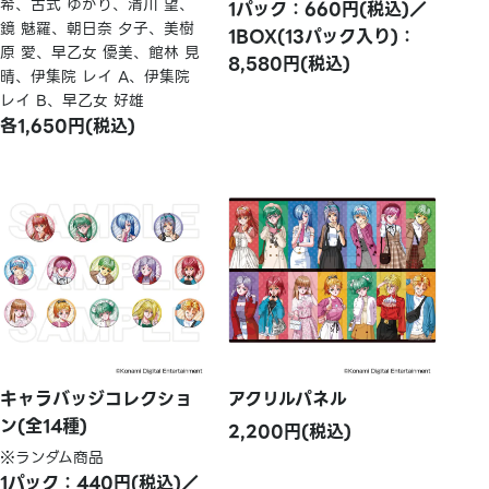
希、古式 ゆかり、清川 望、
1パック：660円(税込)／
鏡 魅羅、朝日奈 夕子、美樹
1BOX(13パック入り)：
原 愛、早乙女 優美、館林 見
8,580円(税込)
晴、伊集院 レイ A、伊集院
レイ B、早乙女 好雄
各1,650円(税込)
キャラバッジコレクショ
アクリルパネル
ン(全14種)
2,200円(税込)
※ランダム商品
1パック：440円(税込)／