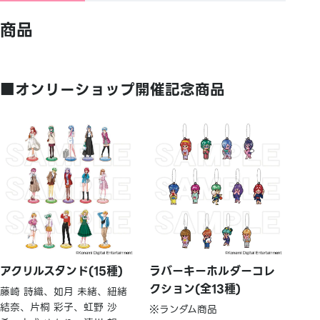
商品
■オンリーショップ開催記念商品
アクリルスタンド(15種)
ラバーキーホルダーコレ
クション(全13種)
藤崎 詩織、如月 未緒、紐緒
結奈、片桐 彩子、虹野 沙
※ランダム商品