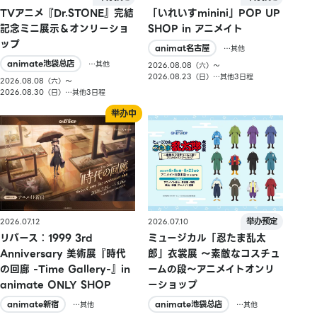
TVアニメ『Dr.STONE』完結
「いれいすminini」POP UP
記念ミニ展示＆オンリーショ
SHOP in アニメイト
ップ
animat名古屋
…其他
animate池袋总店
…其他
2026.08.08（六）〜
2026.08.23（日）…其他3日程
2026.08.08（六）〜
2026.08.30（日）…其他3日程
2026.07.10
2026.07.12
ミュージカル「忍たま乱太
リバース：1999 3rd
郎」衣裳展 ～素敵なコスチュ
Anniversary 美術展『時代
ームの段～アニメイトオンリ
の回廊 -Time Gallery-』in
ーショップ
animate ONLY SHOP
animate池袋总店
animate新宿
…其他
…其他